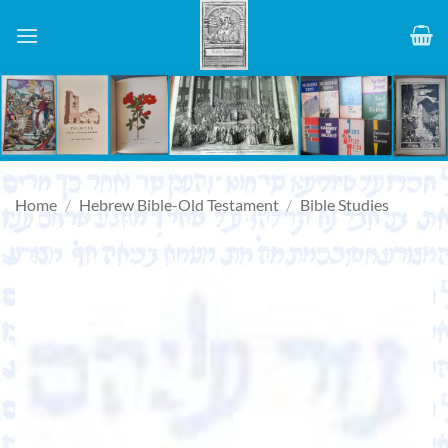
Skip
to
content
Home
/
Hebrew Bible-Old Testament
/
Bible Studies