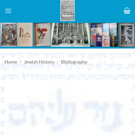
Skip
to
content
Home
/
Jewish History
/
Bibliography