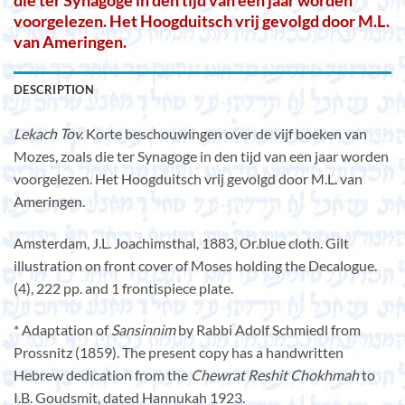
die ter Synagoge in den tijd van een jaar worden
voorgelezen. Het Hoogduitsch vrij gevolgd door M.L.
van Ameringen.
DESCRIPTION
Lekach Tov.
Korte beschouwingen over de vijf boeken van
Mozes, zoals die ter Synagoge in den tijd van een jaar worden
voorgelezen. Het Hoogduitsch vrij gevolgd door M.L. van
Ameringen.
Amsterdam, J.L. Joachimsthal, 1883, Or.blue cloth. Gilt
illustration on front cover of Moses holding the Decalogue.
(4), 222 pp. and 1 frontispiece plate.
* Adaptation of
Sansinnim
by Rabbi Adolf Schmiedl from
Prossnitz (1859). The present copy has a handwritten
Hebrew dedication from the
Chewrat Reshit Chokhmah
to
I.B. Goudsmit, dated Hannukah 1923.