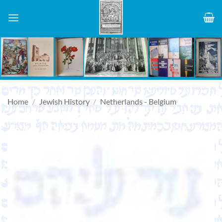
Skip
to
content
Home
/
Jewish History
/
Netherlands - Belgium