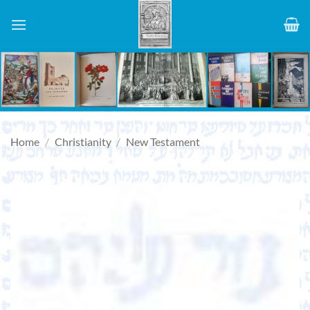
Skip
to
content
Home
/
Christianity
/
New Testament