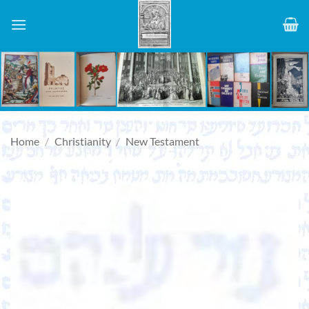
Skip
to
content
Home
/
Christianity
/
New Testament