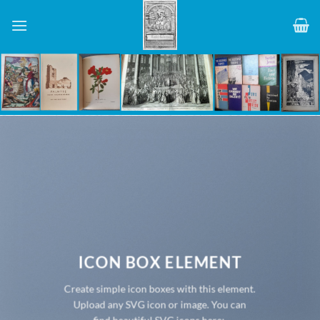
Skip
to
content
ICON BOX ELEMENT
Create simple icon boxes with this element.
Upload any SVG icon or image. You can
find beautiful SVG icons here: